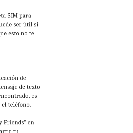
eta SIM para
uede ser útil si
ue esto no te
icación de
mensaje de texto
 encontrado, es
el teléfono.
y Friends” en
rtir tu