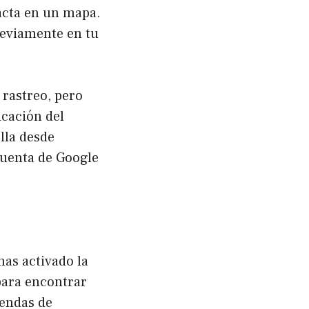
xacta en un mapa.
reviamente en tu
 rastreo, pero
icación del
lla desde
cuenta de Google
has activado la
para encontrar
iendas de