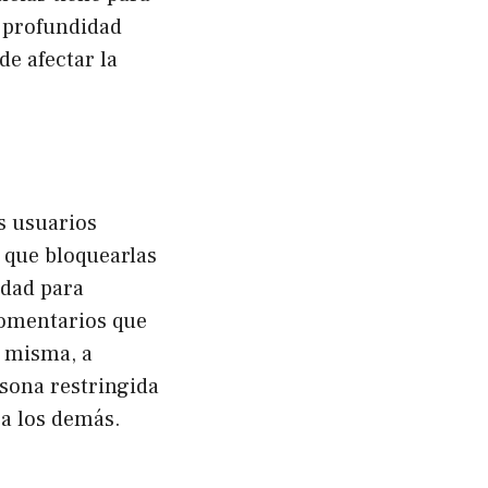
n profundidad
e afectar la
s usuarios
r que bloquearlas
idad para
comentarios que
a misma, a
rsona restringida
ra los demás.