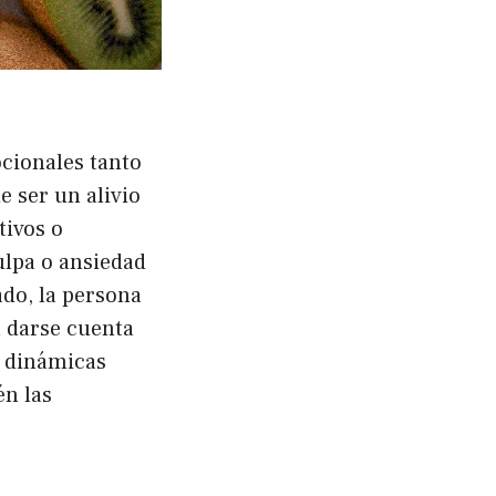
cionales tanto
e ser un alivio
tivos o
ulpa o ansiedad
ado, la persona
l darse cuenta
e dinámicas
én las