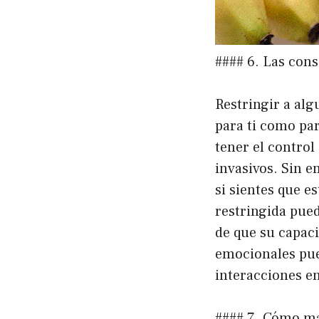
#### 6. Las con
Restringir a al
para ti como par
tener el control
invasivos. Sin 
si sientes que e
restringida pued
de que su capaci
emocionales pued
interacciones en 
#### 7. Cómo man