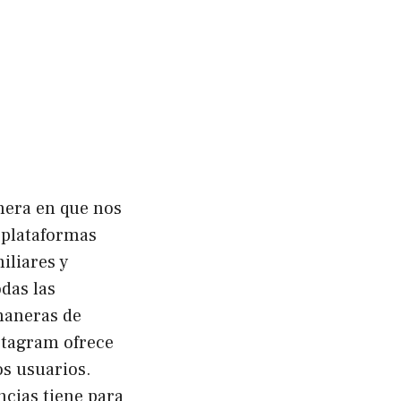
anera en que nos
 plataformas
iliares y
das las
maneras de
stagram ofrece
os usuarios.
ncias tiene para