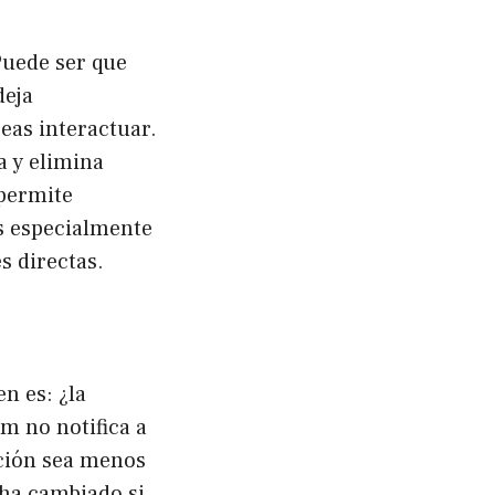
Puede ser que
deja
eas interactuar.
a y elimina
 permite
es especialmente
s directas.
n es: ¿la
m no notifica a
pción sea menos
 ha cambiado si