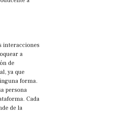
roducente a
s interacciones
loquear a
ión de
al, ya que
ninguna forma.
sa persona
lataforma. Cada
nde de la