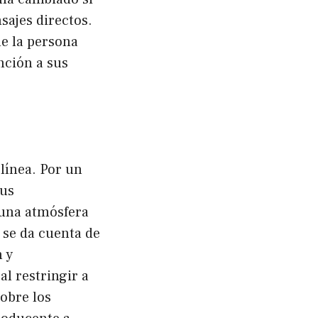
sajes directos.
ue la persona
nción a sus
 línea. Por un
tus
 una atmósfera
 se da cuenta de
 y
l restringir a
obre los