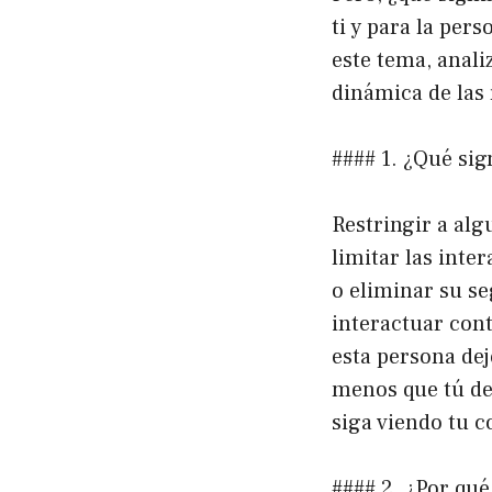
ti y para la per
este tema, anali
dinámica de las 
#### 1. ¿Qué sig
Restringir a alg
limitar las inte
o eliminar su s
interactuar cont
esta persona dej
menos que tú dec
siga viendo tu c
#### 2. ¿Por qué