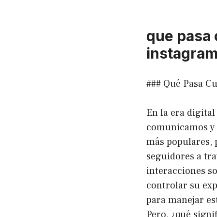
que pasa 
instagra
### Qué Pasa Cu
En la era digita
comunicamos y c
más populares, p
seguidores a tra
interacciones s
controlar su ex
para manejar est
Pero, ¿qué signi