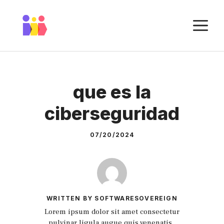
Skip
to
M
content
que es la
ciberseguridad
07/20/2024
WRITTEN BY SOFTWARESOVEREIGN
Lorem ipsum dolor sit amet consectetur
pulvinar ligula augue quis venenatis.